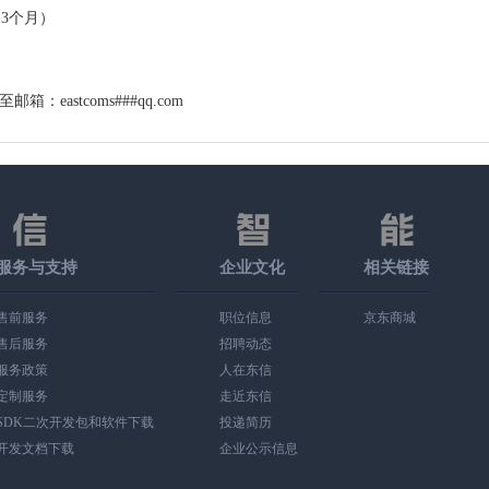
≥3个月）
：eastcoms###qq.com
服务与支持
企业文化
相关链接
售前服务
职位信息
京东商城
售后服务
招聘动态
服务政策
人在东信
定制服务
走近东信
SDK二次开发包和软件下载
投递简历
开发文档下载
企业公示信息