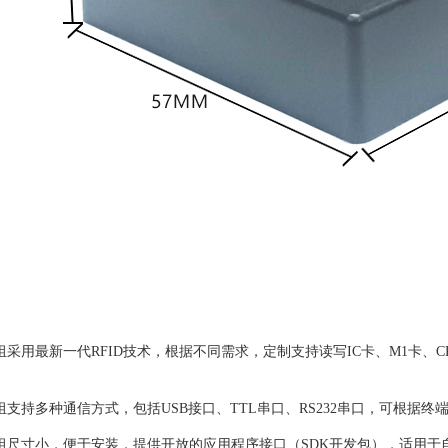
0M模组采用最新一代RFID技术，根据不同需求，定制支持读写IC卡、M1
0M模组支持多种通信方式，包括USB接口、TTL串口、RS232串口，可根
0M模组尺寸小，便于安装，提供开放的应用程序接口（SDK开发包），适