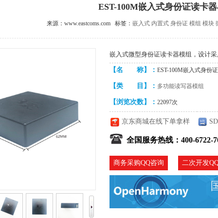
EST-100M嵌入式身份证读卡
来源：www.eastcoms.com 标签：
嵌入式
内置式
身份证
模组
模块
嵌入式微型身份证读卡器模组，设计采
【名 称】：
EST-100M嵌入式身
【类 目】：
多功能读写器模组
【浏览次数】：
22097
次
京东商城在线下单拿样
S
全国服务热线：
400-6722-7
商务采购QQ咨询
二次开发Q