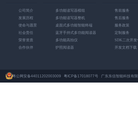
公司简介
多功能读写器模组
售前服务
发展历程
多功能读写器整机
售后服务
使命与愿景
桌面式多功能智能终端
服务政策
社会责任
蓝牙手持式多功能阅读器
定制服务
荣誉资质
多功能高拍仪
SDK二次开
合作伙伴
护照阅读器
开发文档下载
粤公网安备44011202003009
粤ICP备17018077号
广东东信智能科技有限公司