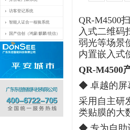
访客登记系统
QR-M45
智能人证合一核验系统
入式二维码
国产信创（鸿蒙/麒麟/统信）
弱光等场景
内置嵌入式
QR-M450
◆ 卓越的
采用自主研
类贴膜的大
◆ 专为自