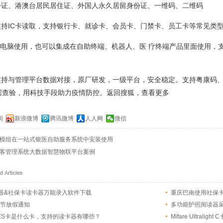
份证、港澳台居民居住证、外国人永久居留身份证、一维码、二维码
持IC卡读取，支持银行卡、就诊卡、会员卡、门禁卡、员工卡等常见类
PC 电脑使用，也可以集成在自助终端、机器人、医 疗终端产品里面使用，支持 Wi
持与管理平台数据对接，原厂研发，一级平台，安全稳定。支持粤康码、深
据查验，用科技手段助力疫情防控。返回搜狐，查看更多
间
新浪微博
腾讯微博
人人网
微信
模组在一站式银医自助服务系统中安装使用
客管理系统大数据智慧物联平台案例
器&社保卡读卡器万能录入软件下载
重庆巴南使用社保卡
明节放假通知
多功能护照阅读器
ight AES卡是什么卡，支持的读卡器有哪些？
Mifare Ultralig