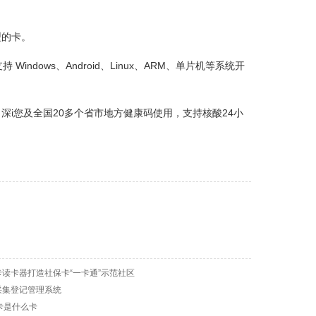
型的卡。
ndows、Android、Linux、ARM、单片机等系统开
i您及全国20多个省市地方健康码使用，支持核酸24小
读卡器打造社保卡“一卡通”示范社区
采集登记管理系统
ht C卡是什么卡