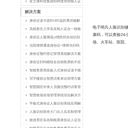
富士康科技集团招聘使用智能人证
解决方案
身份证读卡器RS485远距离传输解
电子哨兵人脸识别
高校新生入学实名制人证合一核验
康码，可以查验24
身份证人脸测温yi情防控自动识别
场、火车站、医院
法院律师通道身份证+律师马扫码
身份证预约登记管理系统解决方案
身份证扫码模组在自助取票机中应
智能售票系统嵌入式身份证读卡模
写字楼前台智慧访客来访管理方案
智慧园区外来人员微信预约访客管
智慧牧场农场管理系统综合解决方
平板式身份证人脸识别系统应用解
人脸识别宿舍大门出入实名制管理
旅游景区实名制检票身份证人证合