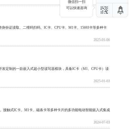
微信扫一扫
可以快速咨询
身份证读取、二维码扫码、IC卡、CPU卡、M1卡、15693卡等多种卡
2025-01-06
系统开发定制的一款嵌入式超小型读写器模块，具备IC卡（M1、CPU卡）读
2025-01-03
C卡、接触式IC卡、M1卡、磁条卡等多种卡片的多功能电动智能嵌入式集成
2024-07-03