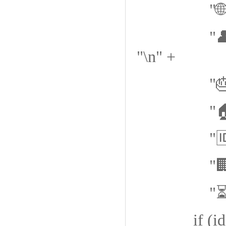
"🌐 英文姓名：
"👤 性别：" 
"\n" +
"🎂 出生日期：
"🏠 住址：" 
"🆔 身份证号
"🏢 签发机关：
"⏳ 有效期：" +
if (idInfo