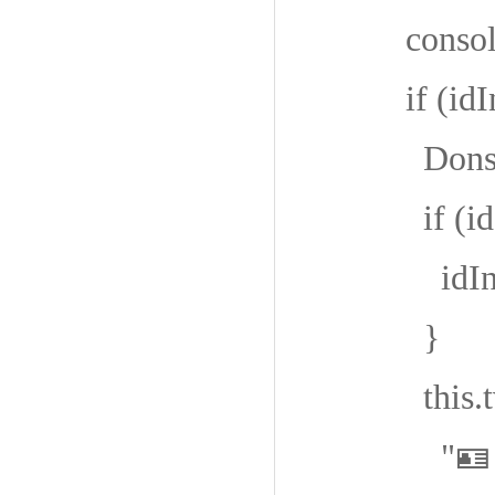
console.info
if (idInfo.
DonseeDev
if (idInfo.
idInfo.ENf
}
this.tvR
"🪪 中文姓名