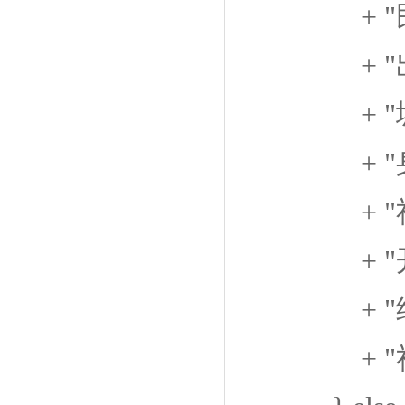
+ "民 族：" 
+ "出身日期："
+ "城市代码："
+ "身份证号："
+ "社保卡号："
+ "开始有效期限
+ "结束有效期限
+ "社保版本："