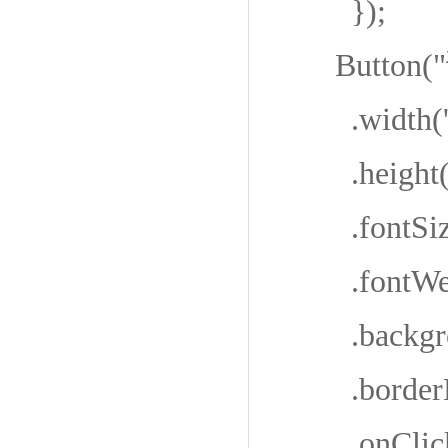
});
Button(
.width('9
.height(
.fontSize
.fontWeigh
.backgroun
.borderRa
.onClick(