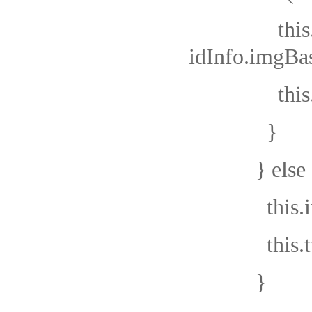
this.imgBa
idInfo.imgBa
this.imageV
}
} else 
this.imageV
this.tvRe
}