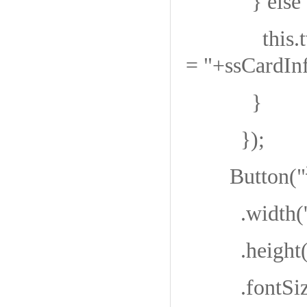
} else 
this.tvRes
= "+ssCardInf
}
});
Button(
.width('9
.height(
.fontSize