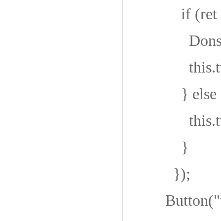
if (ret =
DonseeDev
this.tv
} else 
this.tvR
}
});
Button(