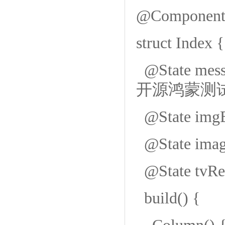
@Componen
struct Index {
@State me
开源鸿蒙测试
@State imgBas
@State imageV
@State tvRes
build() {