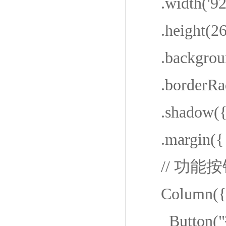
.width('92
.height(26
.backgroun
.borderRad
.shadow({ rad
.margin({ b
// 功能
Column({ sp
Button(