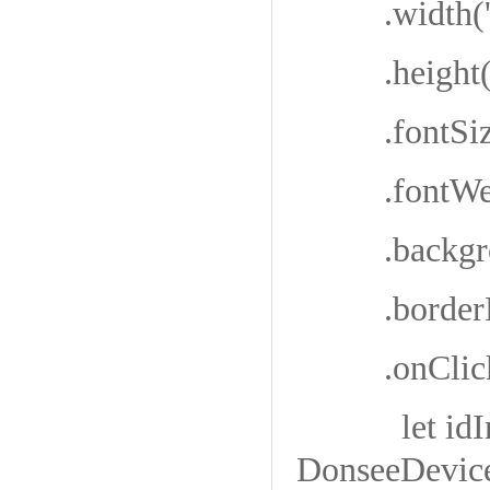
.width('9
.height(
.fontSize
.fontWeigh
.backgroun
.borderRa
.onClick(
let idInfo
DonseeDevic