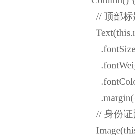
Column() 
// 顶部标
Text(this.m
.fontSize
.fontWeigh
.fontColor
.margin({ to
// 身份
Image(this