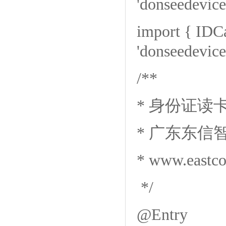
'donseedevice
import { IDC
'donseedevice
/**
* 身份证读
* 广东东信
* www.eastc
*/
@Entry