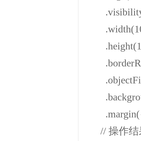
.visibility(
.width(10
.height(1
.borderRad
.objectFit(
.backgroun
.margin({ b
// 操作