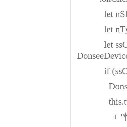
let nSlot
let nTyp
let ssCar
DonseeDevic
if (ssCardI
DonseeDev
this.tvRes
+ "性 别：" 