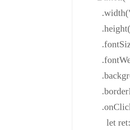
.width('9
.height(
.fontSize
.fontWeigh
.backgroun
.borderRa
.onClick(
let ret: n