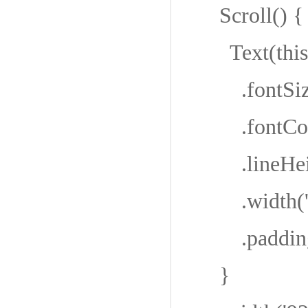
Scroll() {
Text(this.t
.fontSize
.fontColor
.lineHeig
.width('1
.padding
}